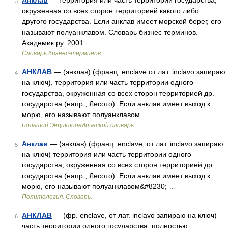
Анклав
— территория или часть территории государства,
3
окруженная со всех сторон территорией какого либо
другого государства. Если анклав имеет морской берег, его
называют полуанклавом. Словарь бизнес терминов.
Академик.ру. 2001 …
Словарь бизнес-терминов
АНКЛАВ
— (энклав) (франц. enclave от лат. inclavo запираю
4
на ключ), территория или часть территории одного
государства, окруженная со всех сторон территорией др.
государства (напр., Лесото). Если анклав имеет выход к
морю, его называют полуанклавом …
Большой Энциклопедический словарь
Анклав
— (энклав) (франц. enclave, от лат. inclavo запираю
5
на ключ) территория или часть территории одного
государства, окруженная со всех сторон территорией др.
государства (напр., Лесото). Если анклав имеет выход к
морю, его называют полуанклавом&#8230; …
Политология. Словарь.
АНКЛАВ
— (фр. enclave, от лат. inclavo запираю на ключ)
6
часть территории одного государства, полностью