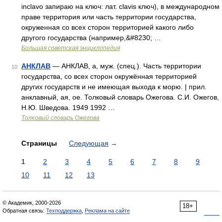
inclavo запираю на ключ: лат. clavis ключ), в международном
праве территория или часть территории государства,
окруженная со всех сторон территорией какого либо
другого государства (например,&#8230; …
Большая советская энциклопедия
АНКЛАВ
— АНКЛАВ, а, муж. (спец.). Часть территории
10
государства, со всех сторон окружённая территорией
других государств и не имеющая выхода к морю. | прил.
анклавный, ая, ое. Толковый словарь Ожегова. С.И. Ожегов,
Н.Ю. Шведова. 1949 1992 …
Толковый словарь Ожегова
Страницы
Следующая
→
1
2
3
4
5
6
7
8
9
10
11
12
13
© Академик, 2000-2026
18+
Обратная связь:
Техподдержка
,
Реклама на сайте