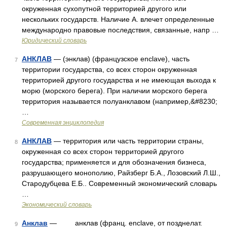
окруженная сухопутной территорией другого или
нескольких государств. Наличие А. влечет определенные
международно правовые последствия, связанные, напр …
Юридический словарь
АНКЛАВ
— (энклав) (французское enclave), часть
7
территории государства, со всех сторон окруженная
территорией другого государства и не имеющая выхода к
морю (морского берега). При наличии морского берега
территория называется полуанклавом (например,&#8230;
…
Современная энциклопедия
АНКЛАВ
— территория или часть территории страны,
8
окруженная со всех сторон территорией другого
государства; применяется и для обозначения бизнеса,
разрушающего монополию, Райзберг Б.А., Лозовский Л.Ш.,
Стародубцева Е.Б.. Современный экономический словарь
…
Экономический словарь
Анклав
— анклав (франц. enclave, от позднелат.
9