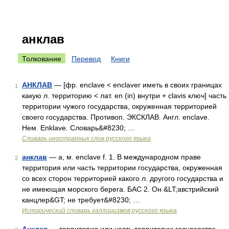
анклав
Толкование
Перевод
Книги
АНКЛАВ
— [фр. enclave < enclaver иметь в своих границах
1
какую л. территорию < лат. en (in) внутри + clavis ключ] часть
территории чужого государства, окруженная территорией
своего государства. Противоп. ЭКСКЛАВ. Англ. enclave.
Нем. Enklave. Словарь&#8230; …
Словарь иностранных слов русского языка
анклав
— а, м. enclave f. 1. В международном праве
2
территория или часть территории государства, окруженная
со всех сторон территорией какого л. другого государства и
не имеющая морского берега. БАС 2. Он &LT;австрийский
канцлер&GT; не требует&#8230; …
Исторический словарь галлицизмов русского языка